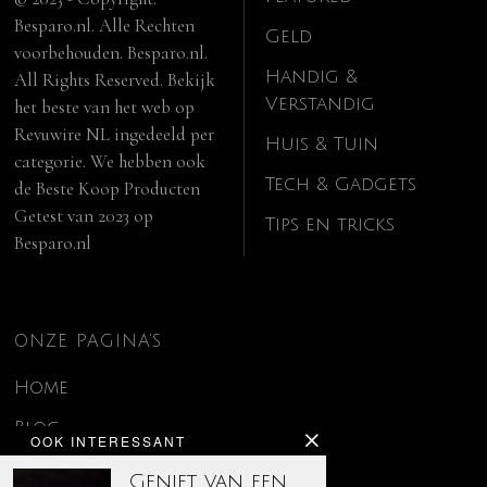
Besparo.nl. Alle Rechten
Geld
voorbehouden. Besparo.nl.
Handig &
All Rights Reserved. Bekijk
Verstandig
het beste van het web op
Revuwire NL
ingedeeld per
Huis & Tuin
categorie. We hebben ook
Tech & Gadgets
de
Beste Koop Producten
Getest van 2023
op
Tips en tricks
Besparo.nl
ONZE PAGINA’S
Home
Blog
OOK INTERESSANT
Contact
Geniet van een