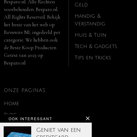
Besparo.nl. Alle Rechten
Geld
voorbehouden. Besparo.nl.
Handig &
All Rights Reserved. Bekijk
Verstandig
het beste van het web op
Revuwire NL
ingedeeld per
Huis & Tuin
categorie. We hebben ook
Tech & Gadgets
de
Beste Koop Producten
Getest van 2023
op
Tips en tricks
Besparo.nl
ONZE PAGINA’S
Home
Blog
OOK INTERESSANT
Contact
Geniet van een