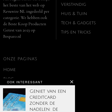
Verstandig
het beste van het web op
Revuwire NL
ingedeeld per
Huis & Tuin
categorie. We hebben ook
Tech & Gadgets
de
Beste Koop Producten
Getest van 2023
op
Tips en tricks
Besparo.nl
ONZE PAGINA’S
Home
Blog
OOK INTERESSANT
Contact
Geniet van een
creditcard
Disclaimer
zonder de
Over ons
nadelen: de