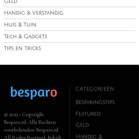
Geld
Handig & Verstandig
Huis & Tuin
Tech & Gadgets
Tips en tricks
CATEGORIEËN
Besparingstips
Featured
© 2023 - Copyright.
Besparo.nl. Alle Rechten
Geld
voorbehouden. Besparo.nl.
Handig &
All Rights Reserved. Bekijk