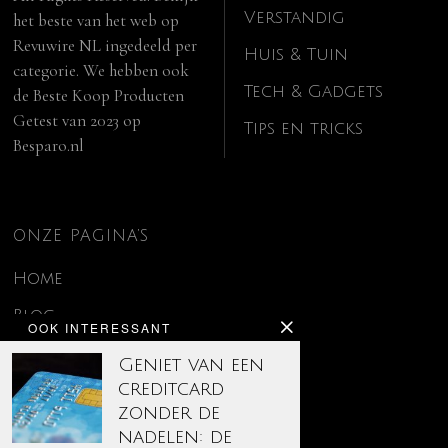
Verstandig
het beste van het web op
Revuwire NL
ingedeeld per
Huis & Tuin
categorie. We hebben ook
Tech & Gadgets
de
Beste Koop Producten
Getest van 2023
op
Tips en tricks
Besparo.nl
ONZE PAGINA’S
Home
Blog
OOK INTERESSANT
Contact
Geniet van een
creditcard
Disclaimer
zonder de
Over ons
nadelen: de