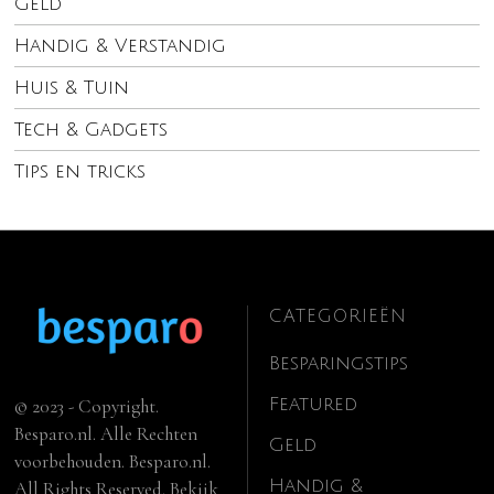
Geld
Handig & Verstandig
Huis & Tuin
Tech & Gadgets
Tips en tricks
CATEGORIEËN
Besparingstips
Featured
© 2023 - Copyright.
Besparo.nl. Alle Rechten
Geld
voorbehouden. Besparo.nl.
Handig &
All Rights Reserved. Bekijk