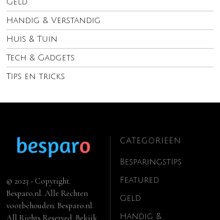
Geld
Handig & Verstandig
Huis & Tuin
Tech & Gadgets
Tips en tricks
CATEGORIEËN
Besparingstips
Featured
© 2023 - Copyright.
Besparo.nl. Alle Rechten
Geld
voorbehouden. Besparo.nl.
Handig &
All Rights Reserved. Bekijk