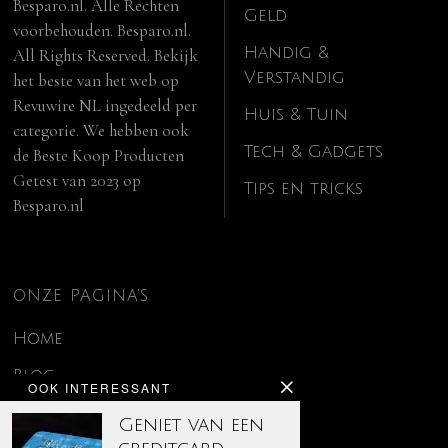
Besparo.nl. Alle Rechten
Geld
voorbehouden. Besparo.nl.
Handig &
All Rights Reserved. Bekijk
Verstandig
het beste van het web op
Revuwire NL
ingedeeld per
Huis & Tuin
categorie. We hebben ook
Tech & Gadgets
de
Beste Koop Producten
Getest van 2023
op
Tips en tricks
Besparo.nl
ONZE PAGINA’S
Home
Blog
OOK INTERESSANT
Contact
Geniet van een