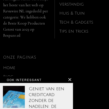
Verstandig
het beste van het web op
Revuwire NL
ingedeeld per
Huis & Tuin
categorie. We hebben ook
Tech & Gadgets
de
Beste Koop Producten
Getest van 2023
op
Tips en tricks
Besparo.nl
ONZE PAGINA’S
Home
Blog
OOK INTERESSANT
Contact
Geniet van een
creditcard
Disclaimer
zonder de
Over ons
nadelen: de