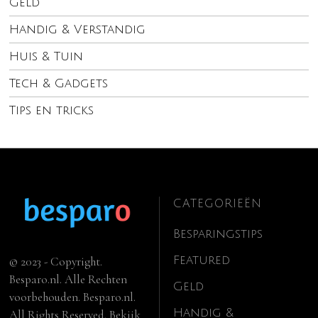
Geld
Handig & Verstandig
Huis & Tuin
Tech & Gadgets
Tips en tricks
CATEGORIEËN
Besparingstips
Featured
© 2023 - Copyright.
Besparo.nl. Alle Rechten
Geld
voorbehouden. Besparo.nl.
Handig &
All Rights Reserved. Bekijk