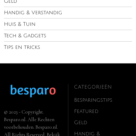
Geld
Handig & Verstandig
Huis & Tuin
Tech & Gadgets
Tips en tricks
CATEGORIEËN
Besparingstips
Featured
© 2023 - Copyright.
Besparo.nl. Alle Rechten
Geld
voorbehouden. Besparo.nl.
Handig &
All Rights Reserved. Bekijk