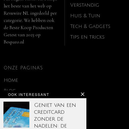
Verstandig
het beste van het web op
Revuwire NL
ingedeeld per
Huis & Tuin
categorie. We hebben ook
Tech & Gadgets
de
Beste Koop Producten
Getest van 2023
op
Tips en tricks
Besparo.nl
ONZE PAGINA’S
Home
Blog
OOK INTERESSANT
Contact
Geniet van een
creditcard
Disclaimer
zonder de
Over ons
nadelen: de