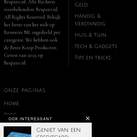
Besparo.nl. Alle Rechten
Geld
voorbehouden. Besparo.nl.
Handig &
All Rights Reserved. Bekijk
Verstandig
het beste van het web op
Revuwire NL
ingedeeld per
Huis & Tuin
categorie. We hebben ook
Tech & Gadgets
de
Beste Koop Producten
Getest van 2023
op
Tips en tricks
Besparo.nl
ONZE PAGINA’S
Home
Blog
OOK INTERESSANT
Contact
Geniet van een