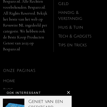
Besparo.nl. Alle Rechten
Geld
voorbehouden. Besparo.nl.
Handig &
All Rights Reserved. Bekijk
Verstandig
het beste van het web op
Revuwire NL
ingedeeld per
Huis & Tuin
categorie. We hebben ook
Tech & Gadgets
de
Beste Koop Producten
Getest van 2023
op
Tips en tricks
Besparo.nl
ONZE PAGINA’S
Home
Blog
OOK INTERESSANT
Contact
Geniet van een