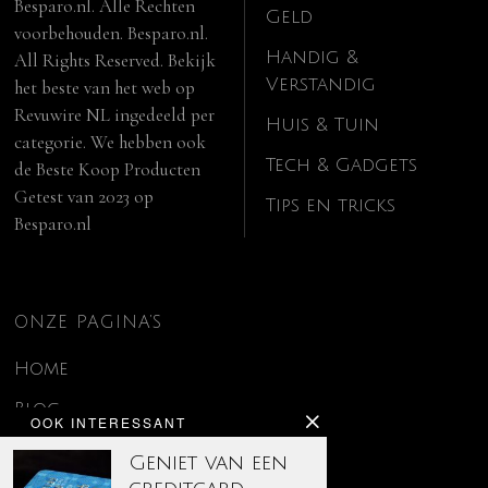
Besparo.nl. Alle Rechten
Geld
voorbehouden. Besparo.nl.
Handig &
All Rights Reserved. Bekijk
Verstandig
het beste van het web op
Revuwire NL
ingedeeld per
Huis & Tuin
categorie. We hebben ook
Tech & Gadgets
de
Beste Koop Producten
Getest van 2023
op
Tips en tricks
Besparo.nl
ONZE PAGINA’S
Home
Blog
OOK INTERESSANT
Contact
Geniet van een