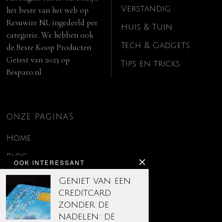
Verstandig
het beste van het web op
Revuwire NL
ingedeeld per
Huis & Tuin
categorie. We hebben ook
Tech & Gadgets
de
Beste Koop Producten
Getest van 2023
op
Tips en tricks
Besparo.nl
ONZE PAGINA’S
Home
Blog
OOK INTERESSANT
Contact
Geniet van een
creditcard
Disclaimer
zonder de
Over ons
nadelen: de