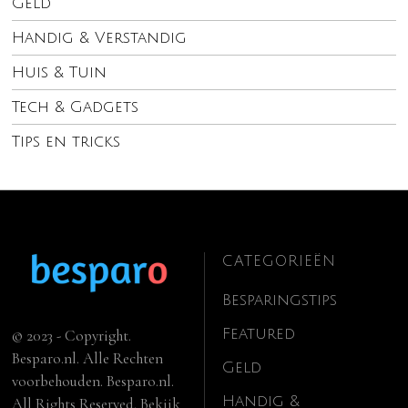
Geld
Handig & Verstandig
Huis & Tuin
Tech & Gadgets
Tips en tricks
CATEGORIEËN
Besparingstips
Featured
© 2023 - Copyright.
Besparo.nl. Alle Rechten
Geld
voorbehouden. Besparo.nl.
Handig &
All Rights Reserved. Bekijk