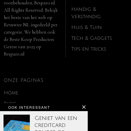
voorbehouden. Besparo.nl.
Handig &
All Rights Reserved. Bekijk
Verstandig
het beste van het web op
Revuwire NL
ingedeeld per
Huis & Tuin
categorie. We hebben ook
Tech & Gadgets
de
Beste Koop Producten
Getest van 2023
op
Tips en tricks
Besparo.nl
ONZE PAGINA’S
Home
Blog
OOK INTERESSANT
Contact
Geniet van een
creditcard
Disclaimer