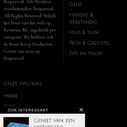
Besparo.nl. Alle Rechten
Geld
voorbehouden. Besparo.nl.
Handig &
All Rights Reserved. Bekijk
Verstandig
het beste van het web op
Revuwire NL
ingedeeld per
Huis & Tuin
categorie. We hebben ook
Tech & Gadgets
de
Beste Koop Producten
Getest van 2023
op
Tips en tricks
Besparo.nl
ONZE PAGINA’S
Home
Blog
OOK INTERESSANT
Contact
Geniet van een