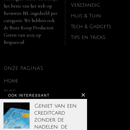
Verstandig
het beste van het web op
Revuwire NL
ingedeeld per
Huis & Tuin
categorie. We hebben ook
Tech & Gadgets
de
Beste Koop Producten
Getest van 2023
op
Tips en tricks
Besparo.nl
ONZE PAGINA’S
Home
Blog
OOK INTERESSANT
Contact
Geniet van een
creditcard
Disclaimer
zonder de
Over ons
nadelen: de