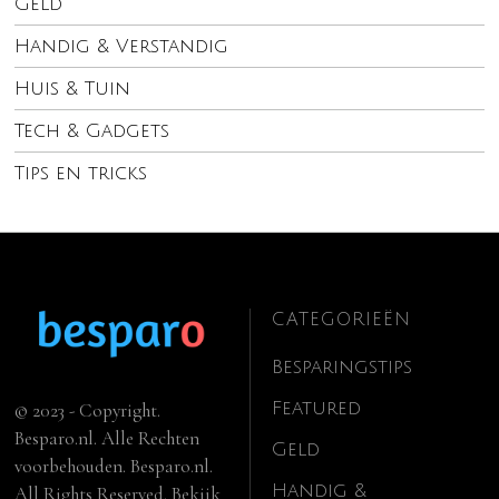
Geld
Handig & Verstandig
Huis & Tuin
Tech & Gadgets
Tips en tricks
CATEGORIEËN
Besparingstips
Featured
© 2023 - Copyright.
Besparo.nl. Alle Rechten
Geld
voorbehouden. Besparo.nl.
Handig &
All Rights Reserved. Bekijk