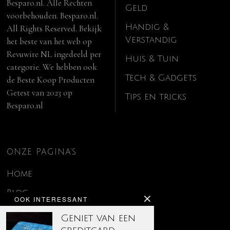
Besparo.nl. Alle Rechten
Geld
voorbehouden. Besparo.nl.
Handig &
All Rights Reserved. Bekijk
Verstandig
het beste van het web op
Revuwire NL
ingedeeld per
Huis & Tuin
categorie. We hebben ook
Tech & Gadgets
de
Beste Koop Producten
Getest van 2023
op
Tips en tricks
Besparo.nl
ONZE PAGINA’S
Home
Blog
OOK INTERESSANT
Contact
Geniet van een