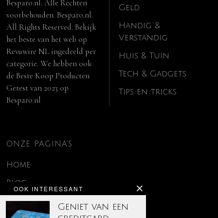
Besparo.nl. Alle Rechten
Geld
voorbehouden. Besparo.nl.
Handig &
All Rights Reserved. Bekijk
Verstandig
het beste van het web op
Revuwire NL
ingedeeld per
Huis & Tuin
categorie. We hebben ook
Tech & Gadgets
de
Beste Koop Producten
Getest van 2023
op
Tips en tricks
Besparo.nl
ONZE PAGINA’S
Home
Blog
OOK INTERESSANT
Contact
Geniet van een