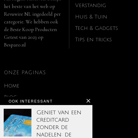
Verstandig
het beste van het web op
Revuwire NL
ingedeeld per
Huis & Tuin
categorie. We hebben ook
Tech & Gadgets
de
Beste Koop Producten
Getest van 2023
op
Tips en tricks
Besparo.nl
ONZE PAGINA’S
Home
Blog
OOK INTERESSANT
Contact
Geniet van een
creditcard
Disclaimer
zonder de
Over ons
nadelen: de