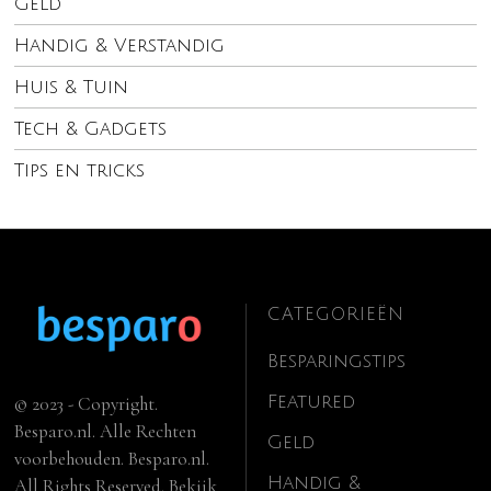
Geld
Handig & Verstandig
Huis & Tuin
Tech & Gadgets
Tips en tricks
CATEGORIEËN
Besparingstips
Featured
© 2023 - Copyright.
Besparo.nl. Alle Rechten
Geld
voorbehouden. Besparo.nl.
Handig &
All Rights Reserved. Bekijk