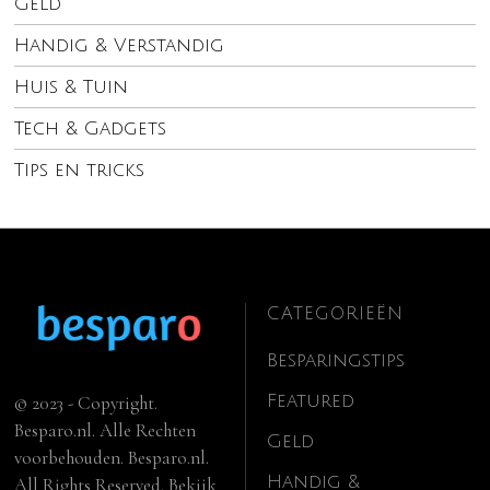
Geld
Handig & Verstandig
Huis & Tuin
Tech & Gadgets
Tips en tricks
CATEGORIEËN
Besparingstips
Featured
© 2023 - Copyright.
Besparo.nl. Alle Rechten
Geld
voorbehouden. Besparo.nl.
Handig &
All Rights Reserved. Bekijk