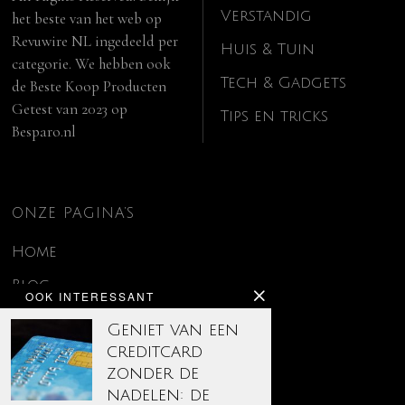
Verstandig
het beste van het web op
Revuwire NL
ingedeeld per
Huis & Tuin
categorie. We hebben ook
Tech & Gadgets
de
Beste Koop Producten
Getest van 2023
op
Tips en tricks
Besparo.nl
ONZE PAGINA’S
Home
Blog
OOK INTERESSANT
Contact
Geniet van een
creditcard
Disclaimer
zonder de
Over ons
nadelen: de