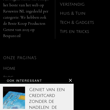
Verstandig
het beste van het web op
Revuwire NL
ingedeeld per
Huis & Tuin
categorie. We hebben ook
Tech & Gadgets
de
Beste Koop Producten
Getest van 2023
op
Tips en tricks
Besparo.nl
ONZE PAGINA’S
Home
Blog
OOK INTERESSANT
Contact
Geniet van een
creditcard
Disclaimer
zonder de
Over ons
nadelen: de