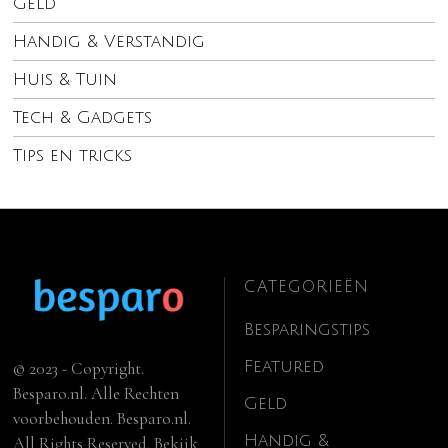
Geld
Handig & Verstandig
Huis & Tuin
Tech & Gadgets
Tips en tricks
CATEGORIEËN
Besparingstips
Featured
© 2023 - Copyright.
Besparo.nl. Alle Rechten
Geld
voorbehouden. Besparo.nl.
Handig &
All Rights Reserved. Bekijk