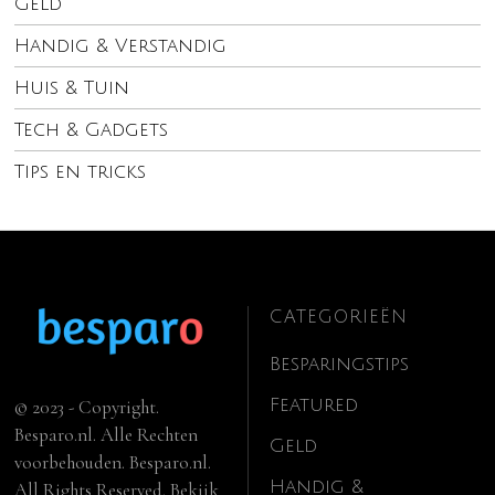
Geld
Handig & Verstandig
Huis & Tuin
Tech & Gadgets
Tips en tricks
CATEGORIEËN
Besparingstips
Featured
© 2023 - Copyright.
Besparo.nl. Alle Rechten
Geld
voorbehouden. Besparo.nl.
Handig &
All Rights Reserved. Bekijk