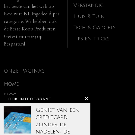
Verstandig
het beste van het web op
Revuwire NL
ingedeeld per
Huis & Tuin
categorie. We hebben ook
Tech & Gadgets
de
Beste Koop Producten
Getest van 2023
op
Tips en tricks
Besparo.nl
ONZE PAGINA’S
Home
Blog
OOK INTERESSANT
Contact
Geniet van een
creditcard
Disclaimer
zonder de
Over ons
nadelen: de