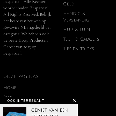
Besparo.nl. Alle Rechten
Geld
voorbehouden. Besparo.nl.
Handig &
All Rights Reserved. Bekijk
Verstandig
het beste van het web op
Revuwire NL
ingedeeld per
Huis & Tuin
categorie. We hebben ook
Tech & Gadgets
de
Beste Koop Producten
Getest van 2023
op
Tips en tricks
Besparo.nl
ONZE PAGINA’S
Home
Blog
OOK INTERESSANT
Contact
Geniet van een