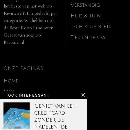
Verstandig
het beste van het web op
Revuwire NL
ingedeeld per
Huis & Tuin
categorie. We hebben ook
Tech & Gadgets
de
Beste Koop Producten
Getest van 2023
op
Tips en tricks
Besparo.nl
ONZE PAGINA’S
Home
Blog
OOK INTERESSANT
Contact
Geniet van een
creditcard
Disclaimer
zonder de
Over ons
nadelen: de