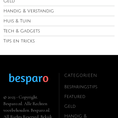
Geld
Handig & Verstandig
Huis & Tuin
Tech & Gadgets
Tips en tricks
CATEGORIEËN
Besparingstips
Featured
© 2023 - Copyright.
Besparo.nl. Alle Rechten
Geld
voorbehouden. Besparo.nl.
Handig &
All Rights Reserved. Bekijk