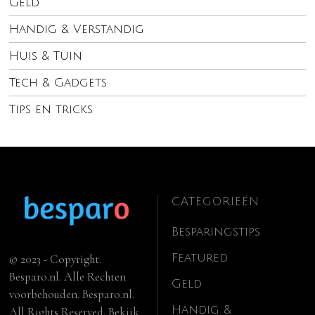
Geld
Handig & Verstandig
Huis & Tuin
Tech & Gadgets
Tips en tricks
CATEGORIEËN
Besparingstips
Featured
© 2023 - Copyright.
Besparo.nl. Alle Rechten
Geld
voorbehouden. Besparo.nl.
Handig &
All Rights Reserved. Bekijk