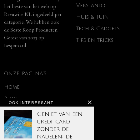
Verstandig
het beste van het web op
Revuwire NL
ingedeeld per
Huis & Tuin
categorie. We hebben ook
Tech & Gadgets
de
Beste Koop Producten
Getest van 2023
op
Tips en tricks
Besparo.nl
ONZE PAGINA’S
Home
Blog
OOK INTERESSANT
Contact
Geniet van een
creditcard
Disclaimer
zonder de
Over ons
nadelen: de