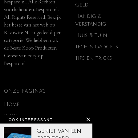
Besparo.nl. Alle Rechten
Geld
voorbehouden. Besparo.nl.
Handig &
All Rights Reserved. Bekijk
Verstandig
het beste van het web op
Revuwire NL
ingedeeld per
Huis & Tuin
categorie. We hebben ook
Tech & Gadgets
de
Beste Koop Producten
Getest van 2023
op
Tips en tricks
Besparo.nl
ONZE PAGINA’S
Home
Blog
OOK INTERESSANT
Contact
Geniet van een