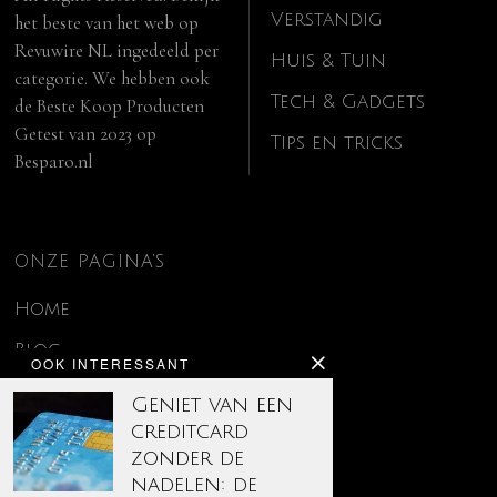
Verstandig
het beste van het web op
Revuwire NL
ingedeeld per
Huis & Tuin
categorie. We hebben ook
Tech & Gadgets
de
Beste Koop Producten
Getest van 2023
op
Tips en tricks
Besparo.nl
ONZE PAGINA’S
Home
Blog
OOK INTERESSANT
Contact
Geniet van een
creditcard
Disclaimer
zonder de
Over ons
nadelen: de