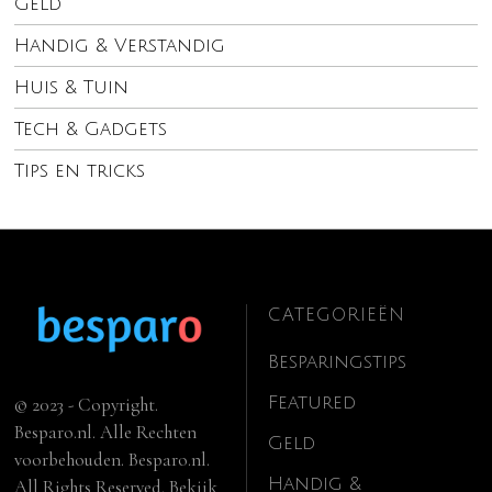
Geld
Handig & Verstandig
Huis & Tuin
Tech & Gadgets
Tips en tricks
CATEGORIEËN
Besparingstips
Featured
© 2023 - Copyright.
Besparo.nl. Alle Rechten
Geld
voorbehouden. Besparo.nl.
Handig &
All Rights Reserved. Bekijk