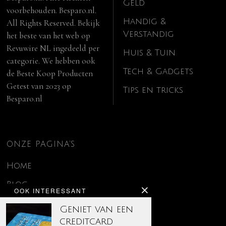
Geld
voorbehouden. Besparo.nl.
Handig &
All Rights Reserved. Bekijk
Verstandig
het beste van het web op
Revuwire NL
ingedeeld per
Huis & Tuin
categorie. We hebben ook
Tech & Gadgets
de
Beste Koop Producten
Getest van 2023
op
Tips en tricks
Besparo.nl
ONZE PAGINA’S
Home
Blog
OOK INTERESSANT
Contact
Geniet van een
creditcard
Disclaimer