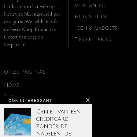
Verstandig
het beste van het web op
Revuwire NL
ingedeeld per
Huis & Tuin
categorie. We hebben ook
Tech & Gadgets
de
Beste Koop Producten
Getest van 2023
op
Tips en tricks
Besparo.nl
ONZE PAGINA’S
Home
Blog
OOK INTERESSANT
Contact
Geniet van een
creditcard
Disclaimer
zonder de
Over ons
nadelen: de