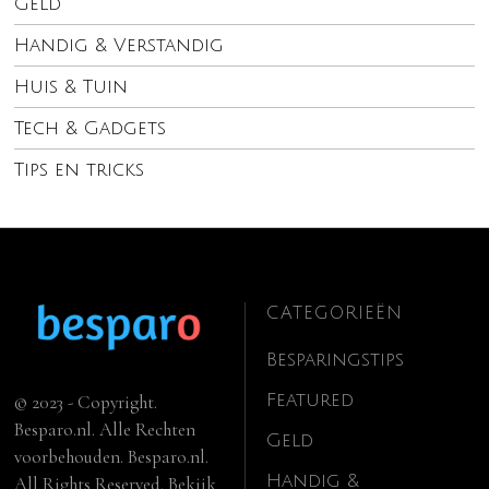
Geld
Handig & Verstandig
Huis & Tuin
Tech & Gadgets
Tips en tricks
CATEGORIEËN
Besparingstips
Featured
© 2023 - Copyright.
Besparo.nl. Alle Rechten
Geld
voorbehouden. Besparo.nl.
Handig &
All Rights Reserved. Bekijk