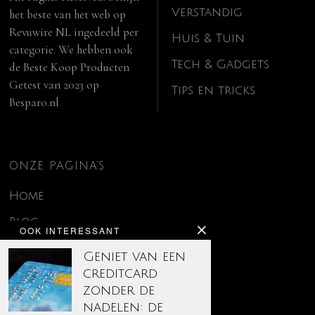
Verstandig
het beste van het web op
Revuwire NL
ingedeeld per
Huis & Tuin
categorie. We hebben ook
Tech & Gadgets
de
Beste Koop Producten
Getest van 2023
op
Tips en tricks
Besparo.nl
ONZE PAGINA’S
Home
Blog
OOK INTERESSANT
Contact
Geniet van een
creditcard
Disclaimer
zonder de
Over ons
nadelen: de