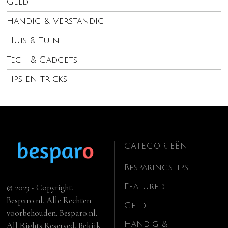
Geld
Handig & Verstandig
Huis & Tuin
Tech & Gadgets
Tips en tricks
CATEGORIEËN
Besparingstips
Featured
© 2023 - Copyright.
Besparo.nl. Alle Rechten
Geld
voorbehouden. Besparo.nl.
Handig &
All Rights Reserved. Bekijk