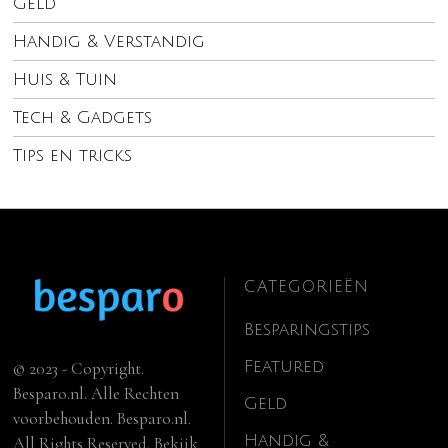
Geld
Handig & Verstandig
Huis & Tuin
Tech & Gadgets
Tips en tricks
CATEGORIEËN
Besparingstips
Featured
© 2023 - Copyright.
Besparo.nl. Alle Rechten
Geld
voorbehouden. Besparo.nl.
Handig &
All Rights Reserved. Bekijk