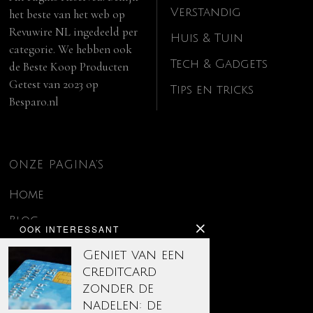
Verstandig
het beste van het web op
Revuwire NL
ingedeeld per
Huis & Tuin
categorie. We hebben ook
Tech & Gadgets
de
Beste Koop Producten
Getest van 2023
op
Tips en tricks
Besparo.nl
ONZE PAGINA’S
Home
Blog
OOK INTERESSANT
Contact
Geniet van een
creditcard
Disclaimer
zonder de
Over ons
nadelen: de