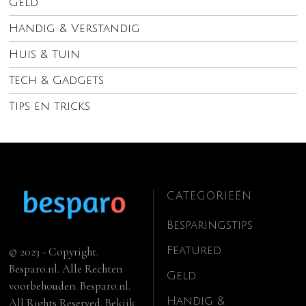
Geld
Handig & Verstandig
Huis & Tuin
Tech & Gadgets
Tips en tricks
CATEGORIEËN
Besparingstips
Featured
© 2023 - Copyright.
Besparo.nl. Alle Rechten
Geld
voorbehouden. Besparo.nl.
Handig &
All Rights Reserved. Bekijk