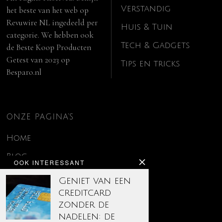
Verstandig
het beste van het web op
Revuwire NL
ingedeeld per
Huis & Tuin
categorie. We hebben ook
Tech & Gadgets
de
Beste Koop Producten
Getest van 2023
op
Tips en tricks
Besparo.nl
ONZE PAGINA’S
Home
Blog
OOK INTERESSANT
Contact
Geniet van een
creditcard
Disclaimer
zonder de
Over ons
nadelen: de