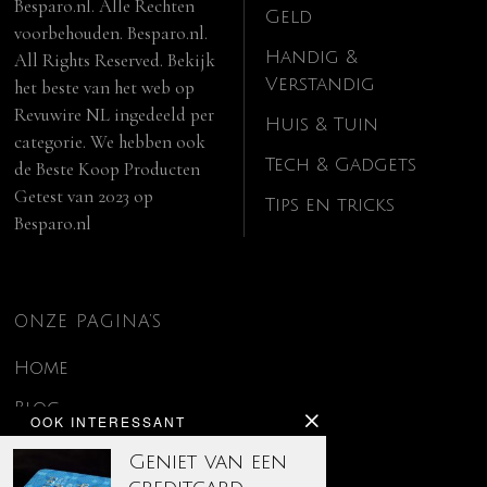
Besparo.nl. Alle Rechten
Geld
voorbehouden. Besparo.nl.
Handig &
All Rights Reserved. Bekijk
Verstandig
het beste van het web op
Revuwire NL
ingedeeld per
Huis & Tuin
categorie. We hebben ook
Tech & Gadgets
de
Beste Koop Producten
Getest van 2023
op
Tips en tricks
Besparo.nl
ONZE PAGINA’S
Home
Blog
OOK INTERESSANT
Contact
Geniet van een