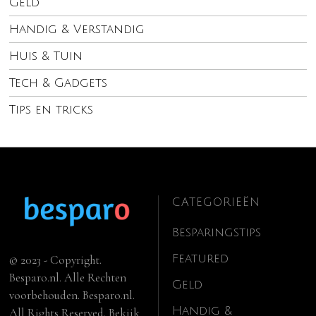
Geld
Handig & Verstandig
Huis & Tuin
Tech & Gadgets
Tips en tricks
CATEGORIEËN
Besparingstips
Featured
© 2023 - Copyright.
Besparo.nl. Alle Rechten
Geld
voorbehouden. Besparo.nl.
Handig &
All Rights Reserved. Bekijk