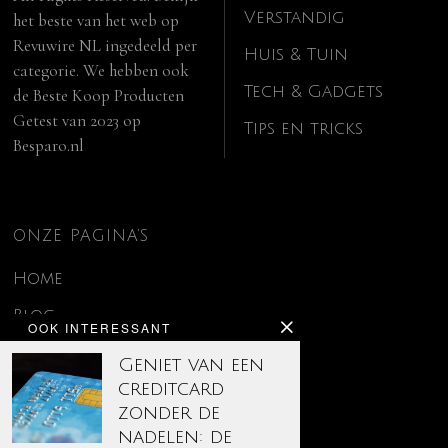
Verstandig
het beste van het web op
Revuwire NL
ingedeeld per
Huis & Tuin
categorie. We hebben ook
Tech & Gadgets
de
Beste Koop Producten
Getest van 2023
op
Tips en tricks
Besparo.nl
ONZE PAGINA’S
Home
Blog
OOK INTERESSANT
Contact
Geniet van een
creditcard
Disclaimer
zonder de
Over ons
nadelen: de