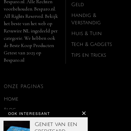
Besparo.nl. Alle Rechten
Geld
voorbehouden. Besparo.nl.
Handig &
All Rights Reserved. Bekijk
Verstandig
het beste van het web op
Revuwire NL
ingedeeld per
Huis & Tuin
categorie. We hebben ook
Tech & Gadgets
de
Beste Koop Producten
Getest van 2023
op
Tips en tricks
Besparo.nl
ONZE PAGINA’S
Home
Blog
OOK INTERESSANT
Contact
Geniet van een