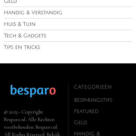
Geld
Handig & Verstandig
Huis & Tuin
Tech & Gadgets
Tips en tricks
CATEGORIEËN
Besparingstips
Featured
© 2023 - Copyright.
Besparo.nl. Alle Rechten
Geld
voorbehouden. Besparo.nl.
Handig &
All Rights Reserved. Bekijk