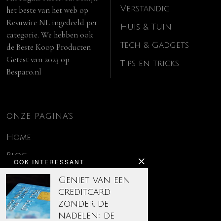
Verstandig
het beste van het web op
Revuwire NL
ingedeeld per
Huis & Tuin
categorie. We hebben ook
Tech & Gadgets
de
Beste Koop Producten
Getest van 2023
op
Tips en tricks
Besparo.nl
ONZE PAGINA’S
Home
Blog
OOK INTERESSANT
Contact
Geniet van een
creditcard
Disclaimer
zonder de
Over ons
nadelen: de