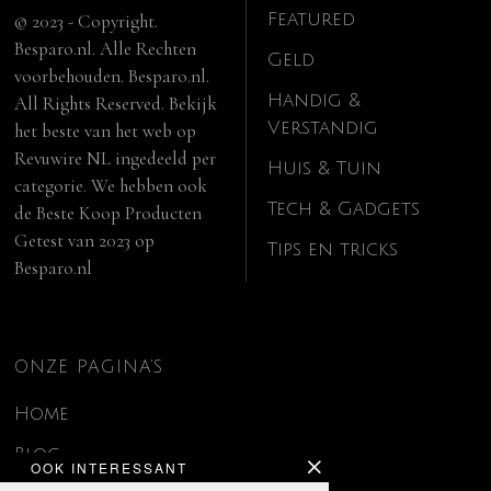
Featured
© 2023 - Copyright.
Besparo.nl. Alle Rechten
Geld
voorbehouden. Besparo.nl.
Handig &
All Rights Reserved. Bekijk
Verstandig
het beste van het web op
Revuwire NL
ingedeeld per
Huis & Tuin
categorie. We hebben ook
Tech & Gadgets
de
Beste Koop Producten
Getest van 2023
op
Tips en tricks
Besparo.nl
ONZE PAGINA’S
Home
Blog
OOK INTERESSANT