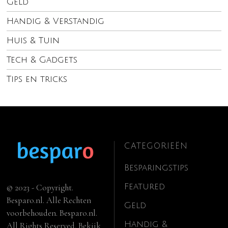
Geld
Handig & Verstandig
Huis & Tuin
Tech & Gadgets
Tips en tricks
CATEGORIEËN
Besparingstips
Featured
© 2023 - Copyright.
Besparo.nl. Alle Rechten
Geld
voorbehouden. Besparo.nl.
Handig &
All Rights Reserved. Bekijk