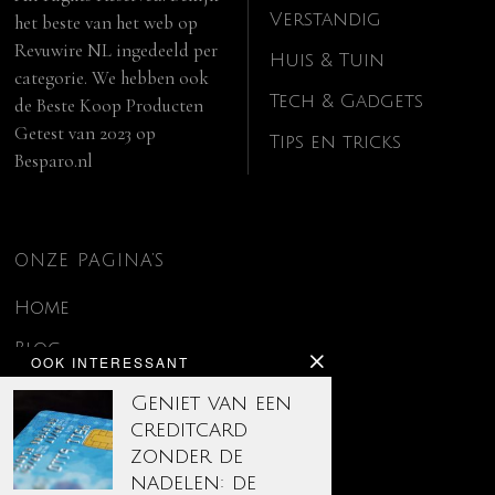
Verstandig
het beste van het web op
Revuwire NL
ingedeeld per
Huis & Tuin
categorie. We hebben ook
Tech & Gadgets
de
Beste Koop Producten
Getest van 2023
op
Tips en tricks
Besparo.nl
ONZE PAGINA’S
Home
Blog
OOK INTERESSANT
Contact
Geniet van een
creditcard
Disclaimer
zonder de
Over ons
nadelen: de