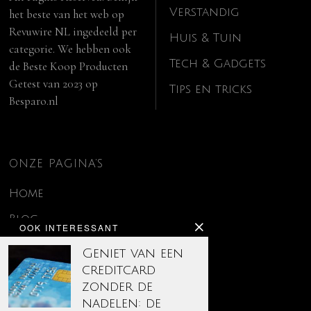
Verstandig
het beste van het web op
Revuwire NL
ingedeeld per
Huis & Tuin
categorie. We hebben ook
Tech & Gadgets
de
Beste Koop Producten
Getest van 2023
op
Tips en tricks
Besparo.nl
ONZE PAGINA’S
Home
Blog
OOK INTERESSANT
Contact
Geniet van een
creditcard
Disclaimer
zonder de
Over ons
nadelen: de