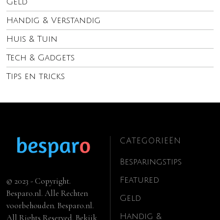
Geld
Handig & Verstandig
Huis & Tuin
Tech & Gadgets
Tips en tricks
CATEGORIEËN
Besparingstips
Featured
© 2023 - Copyright.
Besparo.nl. Alle Rechten
Geld
voorbehouden. Besparo.nl.
Handig &
All Rights Reserved. Bekijk