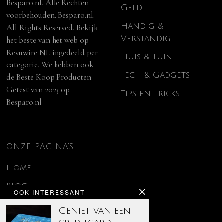
Besparo.nl. Alle Rechten
Geld
voorbehouden. Besparo.nl.
Handig &
All Rights Reserved. Bekijk
Verstandig
het beste van het web op
Revuwire NL
ingedeeld per
Huis & Tuin
categorie. We hebben ook
Tech & Gadgets
de
Beste Koop Producten
Getest van 2023
op
Tips en tricks
Besparo.nl
ONZE PAGINA’S
Home
Blog
OOK INTERESSANT
Contact
Geniet van een