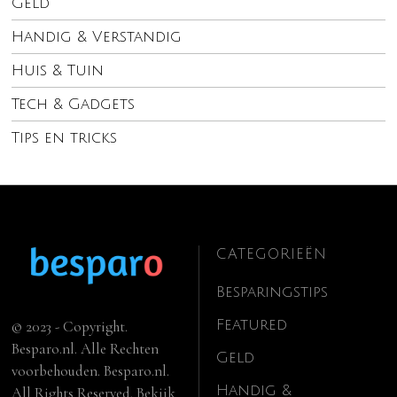
Geld
Handig & Verstandig
Huis & Tuin
Tech & Gadgets
Tips en tricks
CATEGORIEËN
Besparingstips
Featured
© 2023 - Copyright.
Besparo.nl. Alle Rechten
Geld
voorbehouden. Besparo.nl.
Handig &
All Rights Reserved. Bekijk