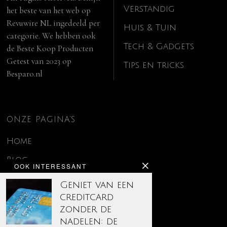
Verstandig
het beste van het web op
Revuwire NL
ingedeeld per
Huis & Tuin
categorie. We hebben ook
Tech & Gadgets
de
Beste Koop Producten
Getest van 2023
op
Tips en tricks
Besparo.nl
ONZE PAGINA’S
Home
Blog
OOK INTERESSANT
Contact
Geniet van een
creditcard
Disclaimer
zonder de
Over ons
nadelen: de