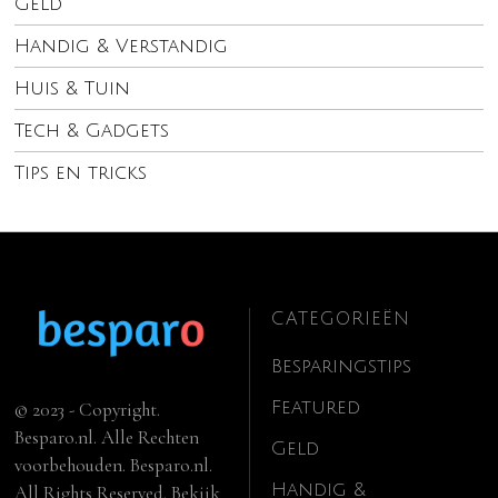
Geld
Handig & Verstandig
Huis & Tuin
Tech & Gadgets
Tips en tricks
CATEGORIEËN
Besparingstips
Featured
© 2023 - Copyright.
Besparo.nl. Alle Rechten
Geld
voorbehouden. Besparo.nl.
Handig &
All Rights Reserved. Bekijk