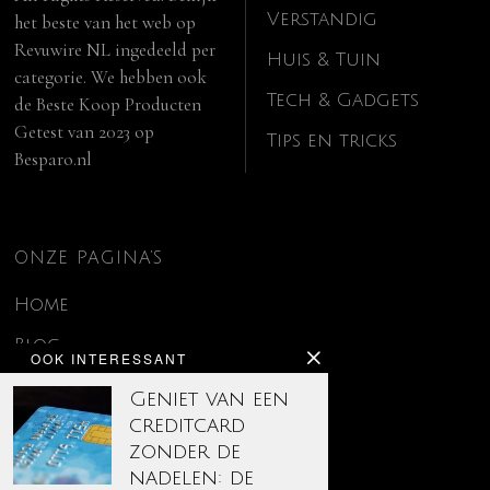
Verstandig
het beste van het web op
Revuwire NL
ingedeeld per
Huis & Tuin
categorie. We hebben ook
Tech & Gadgets
de
Beste Koop Producten
Getest van 2023
op
Tips en tricks
Besparo.nl
ONZE PAGINA’S
Home
Blog
OOK INTERESSANT
Contact
Geniet van een
creditcard
Disclaimer
zonder de
Over ons
nadelen: de