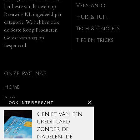
Verstandig
het beste van het web op
Revuwire NL
ingedeeld per
Huis & Tuin
categorie. We hebben ook
Tech & Gadgets
de
Beste Koop Producten
Getest van 2023
op
Tips en tricks
Besparo.nl
ONZE PAGINA’S
Home
Blog
OOK INTERESSANT
Contact
Geniet van een
creditcard
Disclaimer
zonder de
Over ons
nadelen: de