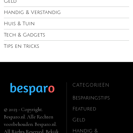
Geld
Handig & Verstandig
Huis & Tuin
Tech & Gadgets
Tips en tricks
CATEGORIEËN
Besparingstips
Featured
© 2023 - Copyright.
Besparo.nl. Alle Rechten
Geld
voorbehouden. Besparo.nl.
Handig &
All Rights Reserved. Bekijk