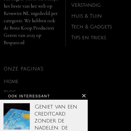
Verstandig
het beste van het web op
Revuwire NL
ingedeeld per
Huis & Tuin
categorie. We hebben ook
Tech & Gadgets
de
Beste Koop Producten
Getest van 2023
op
Tips en tricks
Besparo.nl
ONZE PAGINA’S
Home
Blog
OOK INTERESSANT
Contact
Geniet van een
creditcard
Disclaimer
zonder de
Over ons
nadelen: de