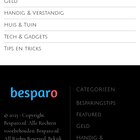
Geld
Handig & Verstandig
Huis & Tuin
Tech & Gadgets
Tips en tricks
CATEGORIEËN
Besparingstips
Featured
© 2023 - Copyright.
Besparo.nl. Alle Rechten
Geld
voorbehouden. Besparo.nl.
Handig &
All Rights Reserved. Bekijk