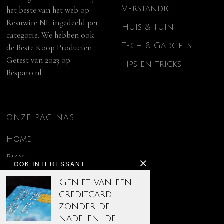
Verstandig
het beste van het web op
Revuwire NL
ingedeeld per
Huis & Tuin
categorie. We hebben ook
Tech & Gadgets
de
Beste Koop Producten
Getest van 2023
op
Tips en tricks
Besparo.nl
ONZE PAGINA’S
Home
Blog
OOK INTERESSANT
Contact
Geniet van een
creditcard
Disclaimer
zonder de
Over ons
nadelen: de