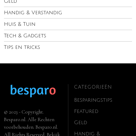
Geld
Handig & Verstandig
Huis & Tuin
Tech & Gadgets
Tips en tricks
CATEGORIEËN
Besparingstips
Featured
© 2023 - Copyright.
Besparo.nl. Alle Rechten
Geld
voorbehouden. Besparo.nl.
Handig &
All Rights Reserved. Bekijk