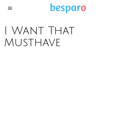
I Want That
Musthave