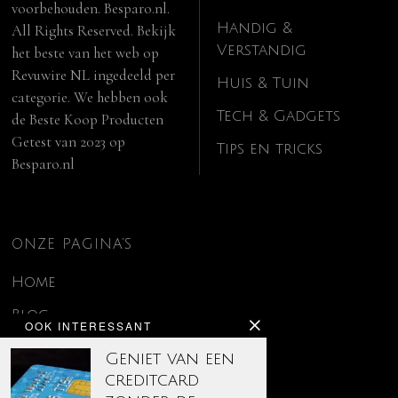
voorbehouden. Besparo.nl.
Handig &
All Rights Reserved. Bekijk
Verstandig
het beste van het web op
Revuwire NL
ingedeeld per
Huis & Tuin
categorie. We hebben ook
Tech & Gadgets
de
Beste Koop Producten
Getest van 2023
op
Tips en tricks
Besparo.nl
ONZE PAGINA’S
Home
Blog
OOK INTERESSANT
Contact
Geniet van een
creditcard
Disclaimer