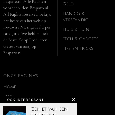
Besparo.nl. Alle Rechten
Geld
voorbehouden. Besparo.nl.
Handig &
All Rights Reserved. Bekijk
Verstandig
het beste van het web op
Revuwire NL
ingedeeld per
Huis & Tuin
categorie. We hebben ook
Tech & Gadgets
de
Beste Koop Producten
Getest van 2023
op
Tips en tricks
Besparo.nl
ONZE PAGINA’S
Home
Blog
OOK INTERESSANT
Contact
Geniet van een