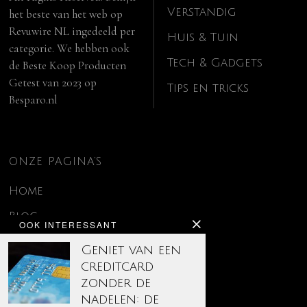
Verstandig
het beste van het web op
Revuwire NL
ingedeeld per
Huis & Tuin
categorie. We hebben ook
Tech & Gadgets
de
Beste Koop Producten
Getest van 2023
op
Tips en tricks
Besparo.nl
ONZE PAGINA’S
Home
Blog
OOK INTERESSANT
Contact
Geniet van een
creditcard
Disclaimer
zonder de
Over ons
nadelen: de