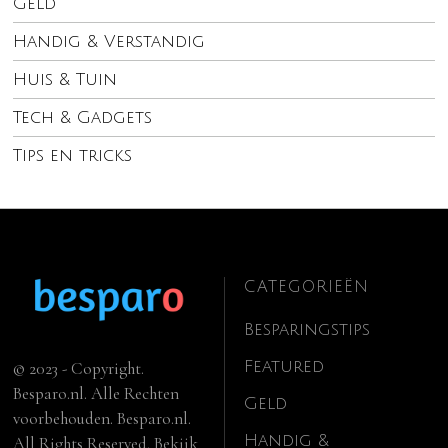
Geld
Handig & Verstandig
Huis & Tuin
Tech & Gadgets
Tips en tricks
CATEGORIEËN
Besparingstips
Featured
© 2023 - Copyright.
Besparo.nl. Alle Rechten
Geld
voorbehouden. Besparo.nl.
Handig &
All Rights Reserved. Bekijk