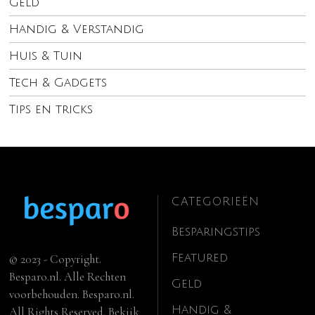
Geld
Handig & Verstandig
Huis & Tuin
Tech & Gadgets
Tips en tricks
CATEGORIEËN
Besparingstips
Featured
© 2023 - Copyright.
Besparo.nl. Alle Rechten
Geld
voorbehouden. Besparo.nl.
Handig &
All Rights Reserved. Bekijk