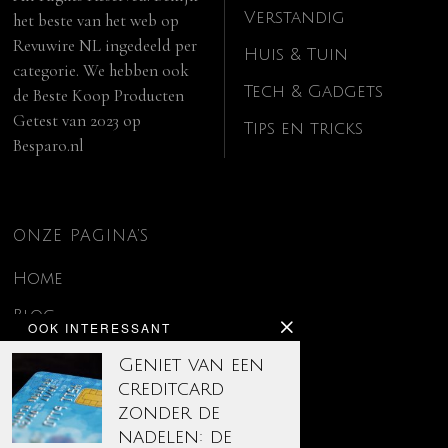
Verstandig
het beste van het web op
Revuwire NL
ingedeeld per
Huis & Tuin
categorie. We hebben ook
Tech & Gadgets
de
Beste Koop Producten
Getest van 2023
op
Tips en tricks
Besparo.nl
ONZE PAGINA’S
Home
Blog
OOK INTERESSANT
Contact
Geniet van een
creditcard
Disclaimer
zonder de
Over ons
nadelen: de