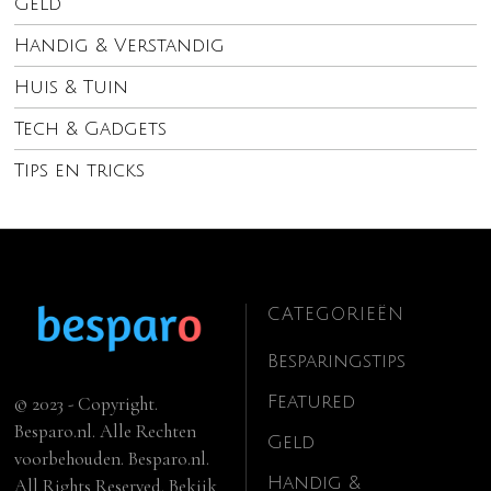
Geld
Handig & Verstandig
Huis & Tuin
Tech & Gadgets
Tips en tricks
CATEGORIEËN
Besparingstips
Featured
© 2023 - Copyright.
Besparo.nl. Alle Rechten
Geld
voorbehouden. Besparo.nl.
Handig &
All Rights Reserved. Bekijk