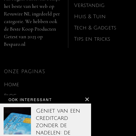
Verstandig
het beste van het web op
Revuwire NL
ingedeeld per
Huis & Tuin
categorie. We hebben ook
Tech & Gadgets
de
Beste Koop Producten
Getest van 2023
op
Tips en tricks
Besparo.nl
ONZE PAGINA’S
Home
Blog
OOK INTERESSANT
Contact
Geniet van een
creditcard
Disclaimer
zonder de
Over ons
nadelen: de