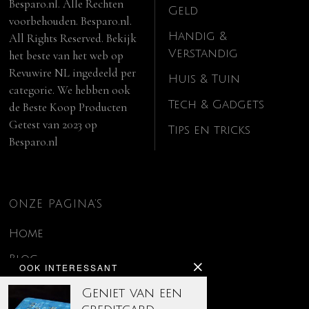
Besparo.nl. Alle Rechten
Geld
voorbehouden. Besparo.nl.
Handig &
All Rights Reserved. Bekijk
Verstandig
het beste van het web op
Revuwire NL
ingedeeld per
Huis & Tuin
categorie. We hebben ook
Tech & Gadgets
de
Beste Koop Producten
Getest van 2023
op
Tips en tricks
Besparo.nl
ONZE PAGINA’S
Home
Blog
OOK INTERESSANT
Contact
Geniet van een